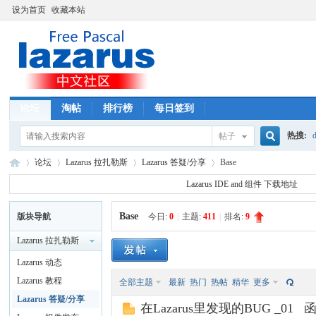
设为首页
收藏本站
论坛
淘帖
排行榜
每日签到
热搜:
d
帖子
搜
论坛
Lazarus 拉扎勒斯
Lazarus 答疑/分享
Base
Lazarus IDE and 组件 下载地址
Base
版块导航
今日:
0
|
主题:
411
|
排名:
9
索
La
»
›
›
›
Lazarus 拉扎勒斯
Lazarus 动态
Lazarus 教程
全部主题
最新
热门
热帖
精华
更多
Lazarus 答疑/分享
在Lazarus里发现的BUG _01 函数: 