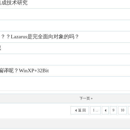
ice集成技术研究
呢？？？Lazarus是完全面向对象的吗？
吧
译呢？WinXP+32Bit
下一页 »
返 回
1 ...
9
10