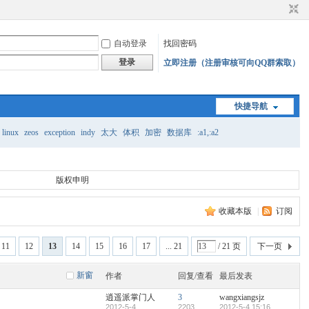
自动登录
找回密码
登录
立即注册（注册审核可向QQ群索取）
快捷导航
linux
zeos
exception
indy
太大
体积
加密
数据库
:a1,:a2
版权申明
收藏本版
|
订阅
11
12
13
14
15
16
17
... 21
/ 21 页
下一页
新窗
作者
回复/查看
最后发表
逍遥派掌门人
3
wangxiangsjz
2012-5-4
2203
2012-5-4 15:16