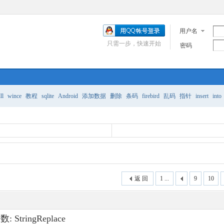
用户名
只需一步，快速开始
密码
ll
wince
教程
sqlite
Android
添加数据
删除
条码
firebird
乱码
指针
insert
into
返 回
1 ...
9
10
StringReplace