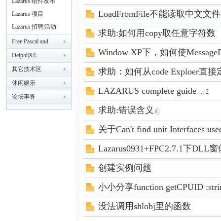
Lazarus 组件发布
LoadFromFile不能读取中
Lazarus 项目
Lazarus 招聘|活动
求助:如何用copy取任意字符数
zar
Free Pascal and
Window XP下，如何使Messa
Pascal
Delphi|XE
其它技术区
求助：如何从code Explo
休闲娱乐
LAZARUS complete guide
...
2
论坛事务
求助:错误含义
关于Can't find unit Interfaces u
us
Lazarus0931+FPC2.7.1下
创建实例问题
小小分享function getCPUID :stri
没法调用shlobj里的函数