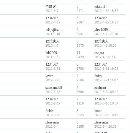
电影迷
5
lofanmi
2012-3-7
2471
2012-4-30 15:37
1234567
6
1234567
2012-4-12
2087
2012-4-19 16:23
ralsjvj6rz
5
yhw1999
2011-9-10
3937
2012-4-11 23:16
程式劣人
0
程式劣人
2012-4-7
1575
2012-4-7 18:53
luk2009
11
congra
2011-5-31
9420
2012-4-3 01:36
1234567
0
1234567
2012-3-31
1786
2012-3-31 19:23
loxer
2
fadey
2012-3-10
2566
2012-3-21 11:07
samsam598
4
zenheart
2012-3-13
3668
2012-3-19 09:42
1234567
2
1234567
2012-2-17
1916
2012-3-18 10:37
fieldz
3
loxer
2012-3-13
2223
2012-3-16 10:15
pleasenter
0
pleasenter
2012-3-4
2185
2012-3-4 20:36