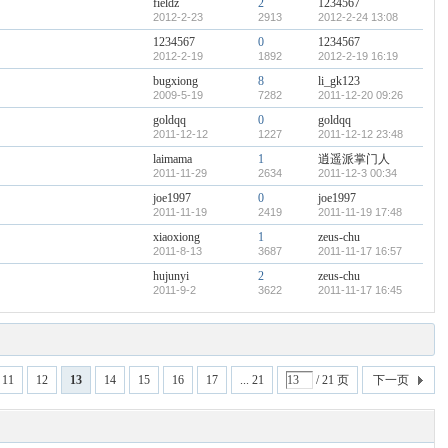
fieldz
2
1234567
2012-2-23
2913
2012-2-24 13:08
1234567
0
1234567
2012-2-19
1892
2012-2-19 16:19
bugxiong
8
li_gk123
2009-5-19
7282
2011-12-20 09:26
goldqq
0
goldqq
2011-12-12
1227
2011-12-12 23:48
laimama
1
逍遥派掌门人
2011-11-29
2634
2011-12-3 00:34
joe1997
0
joe1997
2011-11-19
2419
2011-11-19 17:48
xiaoxiong
1
zeus-chu
2011-8-13
3687
2011-11-17 16:57
hujunyi
2
zeus-chu
2011-9-2
3622
2011-11-17 16:45
11
12
13
14
15
16
17
... 21
/ 21 页
下一页