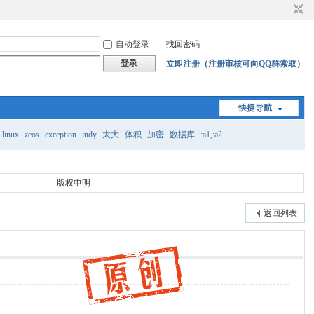
自动登录
找回密码
登录
立即注册（注册审核可向QQ群索取）
快捷导航
linux
zeos
exception
indy
太大
体积
加密
数据库
:a1,:a2
版权申明
返回列表