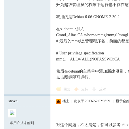
升为超级管理员的权限下运行也不存在这
我用的是Debian 6.06 GNOME 2.30.2
在sudoers中加入
Cmnd_Alias CA =/home/mmgl/mmgl/mmgl
# 最后的mmgl是管理程序名，前面的都
区
# User privilege specification
mmgl ALL=(ALL)NOPASSWD:CA
然后在debian的主菜单中添加新建项目，名
点击图标即可运行。
回复
支持
反对
steven
楼主
|
发表于 2013-2-2 02:05:21
|
显示全
该用户从未签到
对这个问题，不太清楚，你可以参考 che