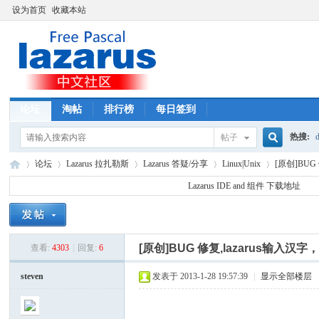
设为首页
收藏本站
论坛
淘帖
排行榜
每日签到
热搜:
d
帖子
搜
论坛
Lazarus 拉扎勒斯
Lazarus 答疑/分享
Linux|Unix
[原创]BUG
Lazarus IDE and 组件 下载地址
索
La
»
›
›
›
›
[原创]BUG 修复,lazarus输入汉
查看:
4303
|
回复:
6
steven
发表于 2013-1-28 19:57:39
|
显示全部楼层