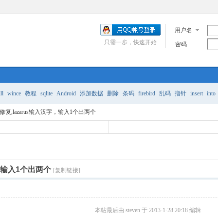
用户名
只需一步，快速开始
密码
ll
wince
教程
sqlite
Android
添加数据
删除
条码
firebird
乱码
指针
insert
into
 修复,lazarus输入汉字，输入1个出两个
字，输入1个出两个
[复制链接]
本帖最后由 steven 于 2013-1-28 20:18 编辑