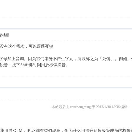
部楼层
没有这个需求，可以屏蔽死键
给字母加上音调。因为它们本身不产生字元，所以称之为「死键」。例如，使
锐音，按下Shift键时则用於标识抑音。
本帖最后由 zouzhongming 于 2013-1-30 18:36 编辑
我用过SCIM，iBUS都有类似现象，但为什么用提升到超级管理员的权限