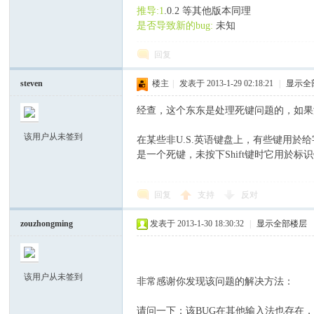
推导:1
.0.2 等其他版本同理
中
是否导致新的bug:
未知
回复
steven
楼主
|
发表于 2013-1-29 02:18:21
|
显示全
经查，这个东东是处理死键问题的，如果
该用户从未签到
在某些非U.S.英语键盘上，有些键用於
文
是一个死键，未按下Shift键时它用於标识
回复
支持
反对
zouzhongming
发表于 2013-1-30 18:30:32
|
显示全部楼层
该用户从未签到
非常感谢你发现该问题的解决方法：
社
请问一下：该BUG在其他输入法也存在，