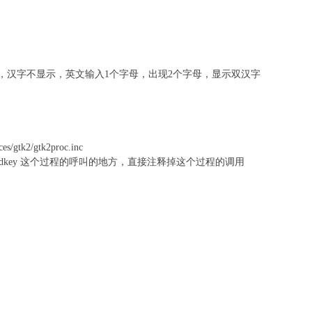
英文，汉字不显示，英文输入1个字母，出现2个字母，显示双汉字
aces/gtk2/gtk2proc.inc
eadkey 这个过程的呼叫的地方，直接注释掉这个过程的调用