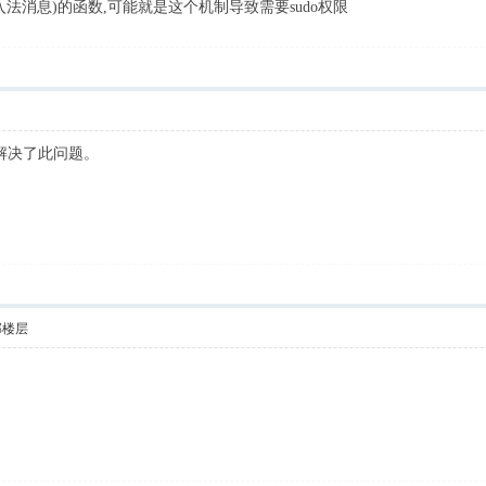
IM(输入法消息)的函数,可能就是这个机制导致需要sudo权限
，解决了此问题。
部楼层