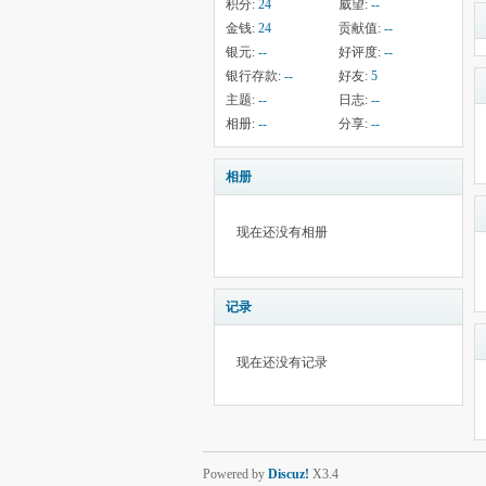
积分:
24
威望:
--
金钱:
24
贡献值:
--
银元:
--
好评度:
--
银行存款:
--
好友:
5
主题:
--
日志:
--
相册:
--
分享:
--
相册
现在还没有相册
记录
现在还没有记录
Powered by
Discuz!
X3.4