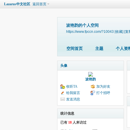
Lazarus中文社区
返回首页
波艳韵的个人空间
https://www.fpccn.com/?10043
[收藏]
[复
空间首页
主题
个人资
头像
波艳韵
收听TA
加为好友
给我留言
打个招呼
发送消息
统计信息
已有
18
人来访过