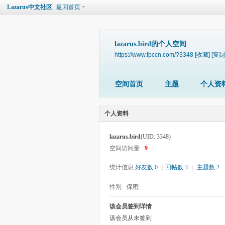
Lazarus中文社区
返回首页
lazarus.bird的个人空间
https://www.fpccn.com/?3348
[收藏]
[复制
空间首页
主题
个人资
个人资料
lazarus.bird
(UID: 3348)
空间访问量
9
统计信息
好友数 0
|
回帖数 3
|
主题数 2
性别
保密
该会员签到详情
该会员从未签到