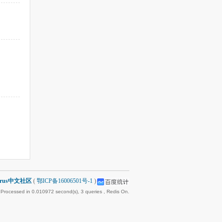
arus中文社区
(
鄂ICP备16006501号-1
)
 Processed in 0.010972 second(s), 3 queries , Redis On.