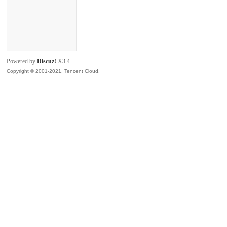
zar
Powered by
Discuz!
X3.4
Copyright © 2001-2021, Tencent Cloud.
us