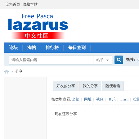
设为首页
收藏本站
论坛
淘帖
排行榜
每日签到
热搜:
d
帖子
搜
分享
好友的分享
我的分享
随便看看
索
La
›
按类型查看:
全部
|
网址
|
视频
|
音乐
|
Flash
|
投
现在还没分享