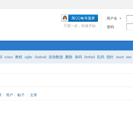
用户名
只需一步，快速开始
密码
ll
wince
教程
sqlite
Android
添加数据
删除
条码
firebird
乱码
指针
insert
into
票
|
用户
|
帖子
|
文章