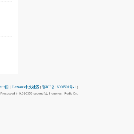
rus中国
|
Lazarus中文社区
(
鄂ICP备16006501号-1
)
 Processed in 0.010359 second(s), 3 queries , Redis On.