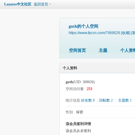
Lazarus中文社区
返回首页
guth的个人空间
https://www.fpccn.com/?369026
[收藏]
[
空间首页
主题
个人资
个人资料
guth
(UID: 369026)
空间访问量
253
统计信息
好友数 0
|
回帖数 2
|
主题数 1
性别
保密
该会员签到详情
该会员从未签到