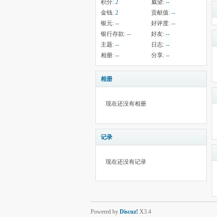
积分:
2
威望:
--
金钱:
2
贡献值:
--
银元:
--
好评度:
--
银行存款:
--
好友:
--
主题:
--
日志:
--
相册:
--
分享:
--
相册
现在还没有相册
记录
现在还没有记录
Powered by
Discuz!
X3.4