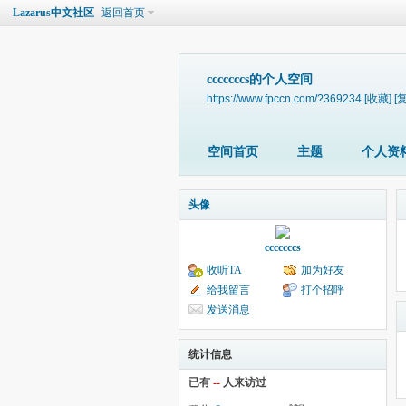
Lazarus中文社区
返回首页
cccccccs的个人空间
https://www.fpccn.com/?369234
[收藏]
[
空间首页
主题
个人资
头像
cccccccs
收听TA
加为好友
给我留言
打个招呼
发送消息
统计信息
已有
--
人来访过