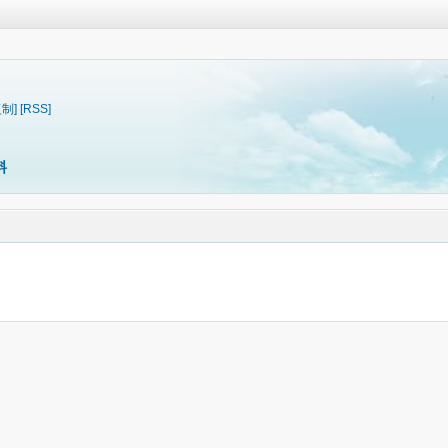
复制]
[RSS]
料