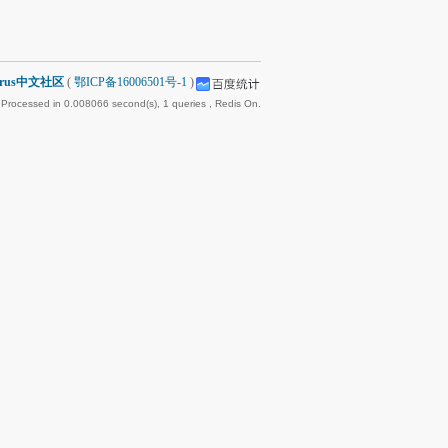
arus中文社区
(
鄂ICP备16006501号-1
)
 Processed in 0.008066 second(s), 1 queries , Redis On.