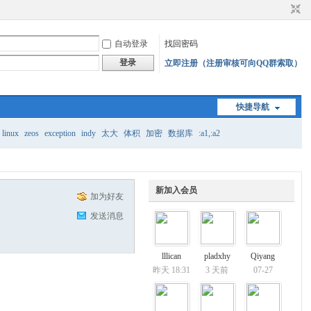
自动登录
找回密码
登录
立即注册（注册审核可向QQ群索取）
快捷导航
linux
zeos
exception
indy
太大
体积
加密
数据库
:a1,:a2
新加入会员
加为好友
发送消息
lllican
pladxhy
Qiyang
昨天 18:31
3 天前
07-27