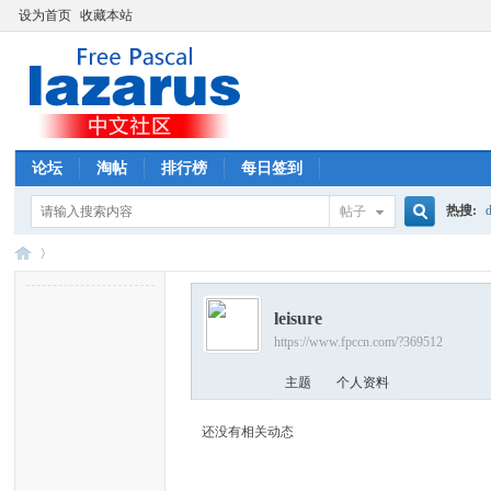
设为首页
收藏本站
论坛
淘帖
排行榜
每日签到
热搜:
d
帖子
搜
leisure
索
https://www.fpccn.com/?369512
La
›
主题
个人资料
还没有相关动态