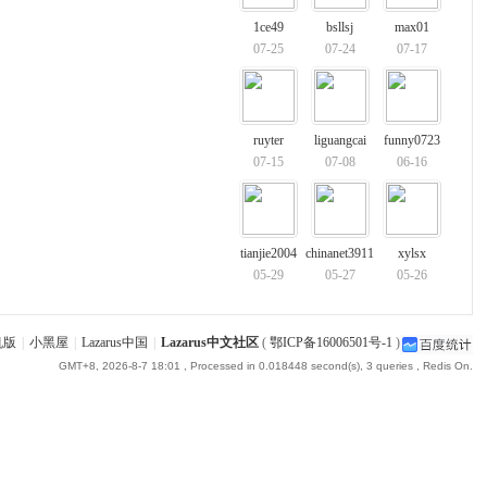
1ce49
bsllsj
max01
07-25
07-24
07-17
ruyter
liguangcai
funny0723
07-15
07-08
06-16
tianjie2004
chinanet3911
xylsx
05-29
05-27
05-26
机版
|
小黑屋
|
Lazarus中国
|
Lazarus中文社区
(
鄂ICP备16006501号-1
)
GMT+8, 2026-8-7 18:01
, Processed in 0.018448 second(s), 3 queries , Redis On.