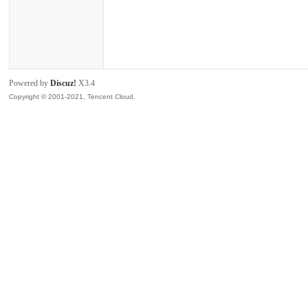
zar
Powered by
Discuz!
X3.4
Copyright © 2001-2021, Tencent Cloud.
us