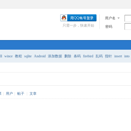
用户名
只需一步，快速开始
密码
ll
wince
教程
sqlite
Android
添加数据
删除
条码
firebird
乱码
指针
insert
into
票
|
用户
|
帖子
|
文章