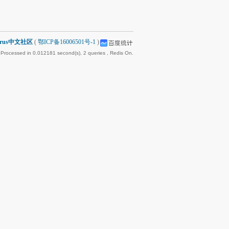
arus中文社区
(
鄂ICP备16006501号-1
)
 Processed in 0.012181 second(s), 2 queries , Redis On.