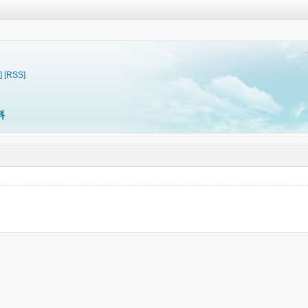
]
[RSS]
料