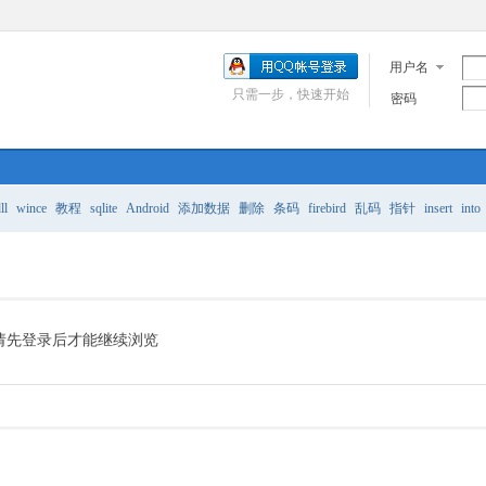
用户名
只需一步，快速开始
密码
ll
wince
教程
sqlite
Android
添加数据
删除
条码
firebird
乱码
指针
insert
into
请先登录后才能继续浏览