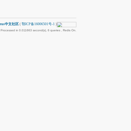
arus中文社区
(
鄂ICP备16006501号-1
)
 Processed in 0.011663 second(s), 6 queries , Redis On.