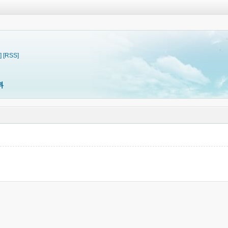
]
[RSS]
料