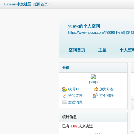
Lazarus中文社区
返回首页
yunyc的个人空间
https://www.fpccn.com/?8898
[收藏]
[复制
空间首页
主题
个人资
头像
yunyc
收听TA
加为好友
给我留言
打个招呼
发送消息
统计信息
已有
1392
人来访过