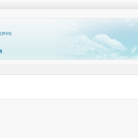
]
[RSS]
料