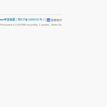
arus中文社区
(
鄂ICP备16006501号-1
)
 Processed in 0.007899 second(s), 1 queries , Redis On.