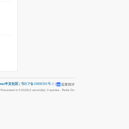
arus中文社区
(
鄂ICP备16006501号-1
)
 Processed in 0.011812 second(s), 3 queries , Redis On.