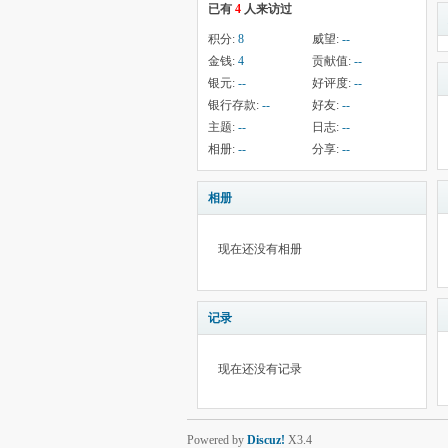
已有
4
人来访过
积分:
8
威望:
--
金钱:
4
贡献值:
--
银元:
--
好评度:
--
银行存款:
--
好友:
--
主题:
--
日志:
--
相册:
--
分享:
--
相册
现在还没有相册
记录
现在还没有记录
Powered by
Discuz!
X3.4