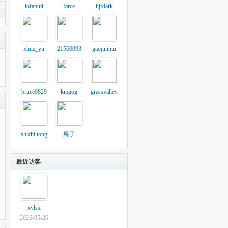
lofanmi
farce
hjfdark
xhua_yu
21560093
gaojunhui
bruce0829
kmgog
grassvalley
shizhihong
果子
最近访客
xylsx
2026-05-26