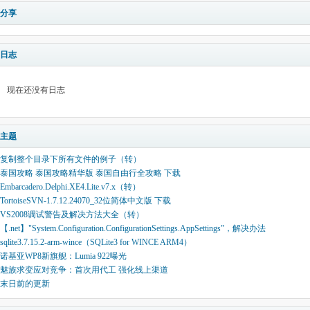
分享
日志
现在还没有日志
主题
复制整个目录下所有文件的例子（转）
泰国攻略 泰国攻略精华版 泰国自由行全攻略 下载
Embarcadero.Delphi.XE4.Lite.v7.x（转）
TortoiseSVN-1.7.12.24070_32位简体中文版 下载
VS2008调试警告及解决方法大全（转）
【.net】"System.Configuration.ConfigurationSettings.AppSettings”，解决办法
sqlite3.7.15.2-arm-wince（SQLite3 for WINCE ARM4）
诺基亚WP8新旗舰：Lumia 922曝光
魅族求变应对竞争：首次用代工 强化线上渠道
末日前的更新