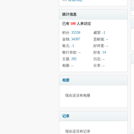
统计信息
已有
100
人来访过
积分:
35559
威望:
-1
金钱:
34397
贡献值:
--
银元:
-1
好评度:
--
银行存款:
--
好友:
14
主题:
292
日志:
--
相册:
--
分享:
--
相册
现在还没有相册
记录
现在还没有记录