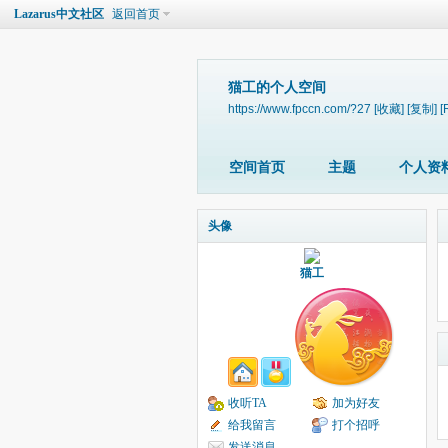
Lazarus中文社区
返回首页
猫工的个人空间
https://www.fpccn.com/?27
[收藏]
[复制]
[
空间首页
主题
个人资
头像
猫工
收听TA
加为好友
给我留言
打个招呼
发送消息