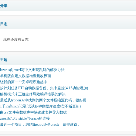
分享
日志
现在还没有日志
主题
lazarus向excel写中文出现乱码的解决办法
单机版自定义数据增查删改界面
让我的第一个安卓程序跑起来
按计划任务FTP自动数据备份、集中监控(4.15功能增加)
解析模式未正确选择导致编译错误的解决
最近从typhon32中找到的两个文件压缩源代码，很好用
1千万条md5记录,试试各种数据库速度吧(不断更新)
由csv文件在数据库中快速建表并导入数据
zeoslib7.0.3-stable与oracle的连接
最近一个项目，纠结firebird还是oracle，请提建议。