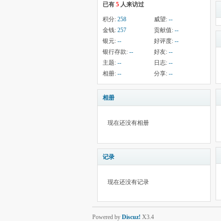
已有
5
人来访过
积分:
258
威望:
--
金钱:
257
贡献值:
--
银元:
--
好评度:
--
银行存款:
--
好友:
--
主题:
--
日志:
--
相册:
--
分享:
--
相册
现在还没有相册
记录
现在还没有记录
Powered by
Discuz!
X3.4