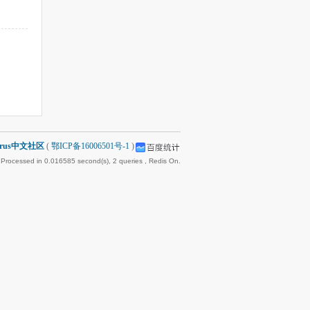
arus中文社区
(
鄂ICP备16006501号-1
)
 Processed in 0.016585 second(s), 2 queries , Redis On.