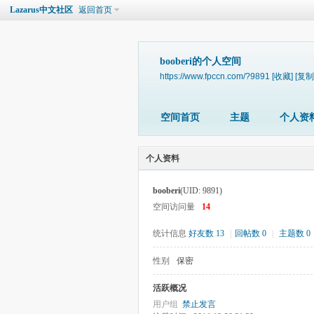
Lazarus中文社区
返回首页
booberi的个人空间
https://www.fpccn.com/?9891
[收藏]
[复制
空间首页
主题
个人资
个人资料
booberi
(UID: 9891)
空间访问量
14
统计信息
好友数 13
|
回帖数 0
|
主题数 0
性别
保密
活跃概况
用户组
禁止发言