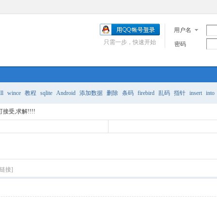
用户名
只需一步，快速开始
密码
ll
wince
教程
sqlite
Android
添加数据
删除
条码
firebird
乱码
指针
insert
into
受,求解!!!!
链接]