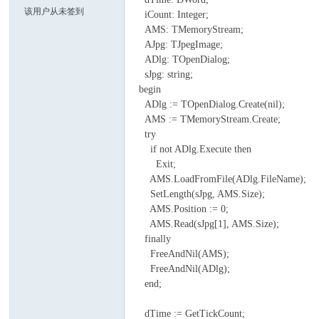
该用户从未签到
iCount: Integer;
AMS: TMemoryStream;
AJpg: TJpegImage;
zar
ADlg: TOpenDialog;
sJpg: string;
begin
ADlg := TOpenDialog.Create(nil);
AMS := TMemoryStream.Create;
try
if not ADlg.Execute then
Exit;
AMS.LoadFromFile(ADlg.FileName);
us
SetLength(sJpg, AMS.Size);
AMS.Position := 0;
AMS.Read(sJpg[1], AMS.Size);
finally
FreeAndNil(AMS);
FreeAndNil(ADlg);
end;
dTime := GetTickCount;