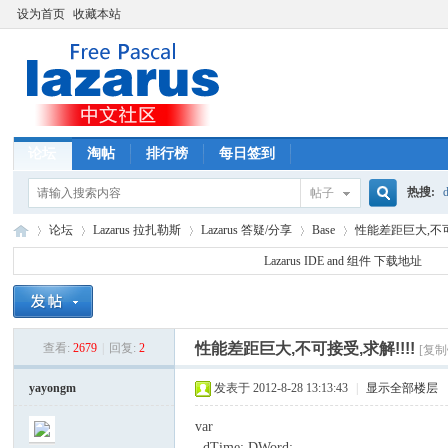
设为首页
收藏本站
论坛
淘帖
排行榜
每日签到
热搜:
d
帖子
搜
论坛
Lazarus 拉扎勒斯
Lazarus 答疑/分享
Base
性能差距巨大,不可接
Lazarus IDE and 组件 下载地址
索
La
»
›
›
›
›
性能差距巨大,不可接受,求解!!!!
查看:
2679
|
回复:
2
[复制
yayongm
发表于 2012-8-28 13:13:43
|
显示全部楼层
var
dTime: DWord;