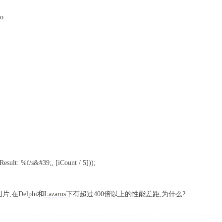
do
ult: %f/s&#39;, [iCount / 5]));
片,在Delphi和
Lazarus
下有超过400倍以上的性能差距,为什么?