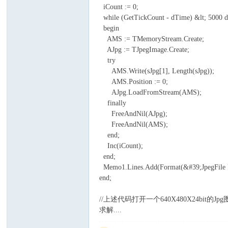
iCount := 0;
中
while (GetTickCount - dTime) &lt; 5000 
begin
AMS := TMemoryStream.Create;
AJpg := TJpegImage.Create;
try
AMS.Write(sJpg[1], Length(sJpg));
AMS.Position := 0;
AJpg.LoadFromStream(AMS);
finally
文
FreeAndNil(AJpg);
FreeAndNil(AMS);
end;
Inc(iCount);
end;
Memo1.Lines.Add(Format(&#39;JpegFile Res
end;
//上述代码打开一个640X480X24bit的Jpg图
求解....
社