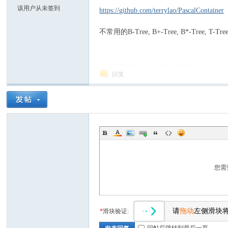
该用户从未签到
https://github.com/terrylao/PascalContainer
不常用的B-Tree, B+-Tree, B*-Tree, T-Tr
zar
回复
us
您需
请
拖动
左侧滑块
*
滑块验证:
回帖后跳转到最后一页