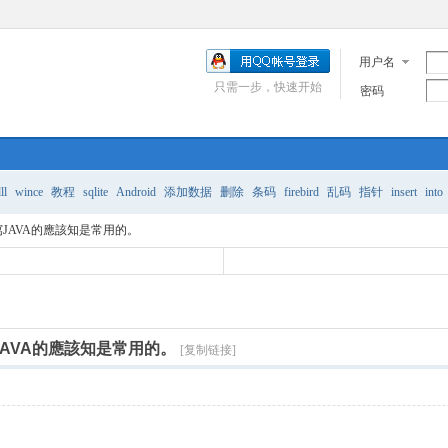
用户名
只需一步，快速开始
密码
ll
wince
教程
sqlite
Android
添加数据
删除
条码
firebird
乱码
指针
insert
into
，有寫JAVA的應該知是常用的。
寫JAVA的應該知是常用的。
[复制链接]