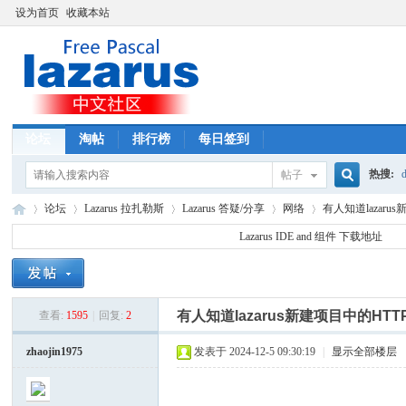
设为首页
收藏本站
论坛
淘帖
排行榜
每日签到
热搜:
d
帖子
搜
论坛
Lazarus 拉扎勒斯
Lazarus 答疑/分享
网络
有人知道lazaru
Lazarus IDE and 组件 下载地址
索
La
»
›
›
›
›
有人知道lazarus新建项目中的H
查看:
1595
|
回复:
2
zhaojin1975
发表于 2024-12-5 09:30:19
|
显示全部楼层