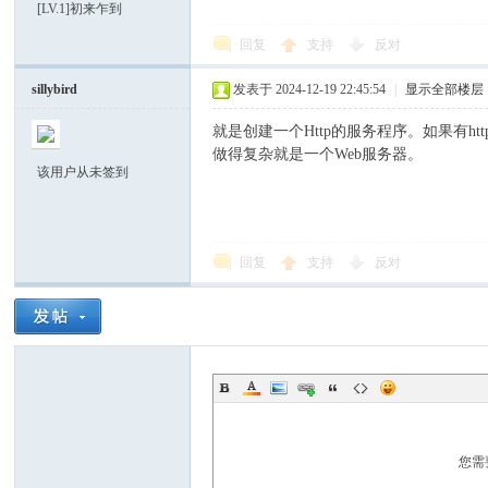
[LV.1]初来乍到
中
回复
支持
反对
sillybird
发表于 2024-12-19 22:45:54
|
显示全部楼层
就是创建一个Http的服务程序。如果有h
做得复杂就是一个Web服务器。
该用户从未签到
文
回复
支持
反对
社
您需