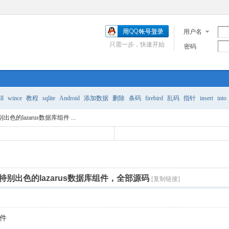
用户名
只需一步，快速开始
密码
ll
wince
教程
sqlite
Android
添加数据
删除
条码
firebird
乱码
指针
insert
into
ce 特别出色的lazarus数据库组件 ...
Source 特别出色的lazarus数据库组件，全部源码
[复制链接]
控件