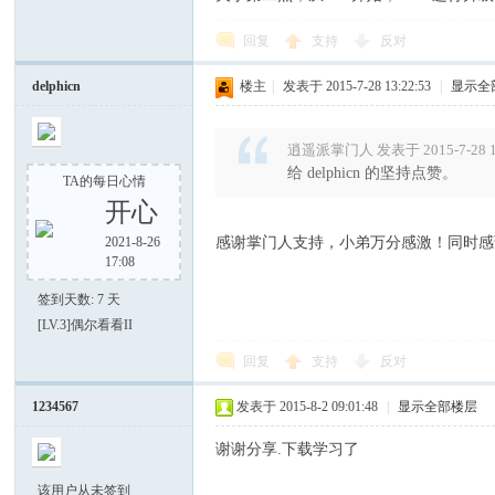
回复
支持
反对
delphicn
楼主
|
发表于 2015-7-28 13:22:53
|
显示全
逍遥派掌门人 发表于 2015-7-28 1
给 delphicn 的坚持点赞。
TA的每日心情
开心
2021-8-26
感谢掌门人支持，小弟万分感激！同时感谢l
17:08
签到天数: 7 天
[LV.3]偶尔看看II
回复
支持
反对
1234567
发表于 2015-8-2 09:01:48
|
显示全部楼层
谢谢分享.下载学习了
该用户从未签到