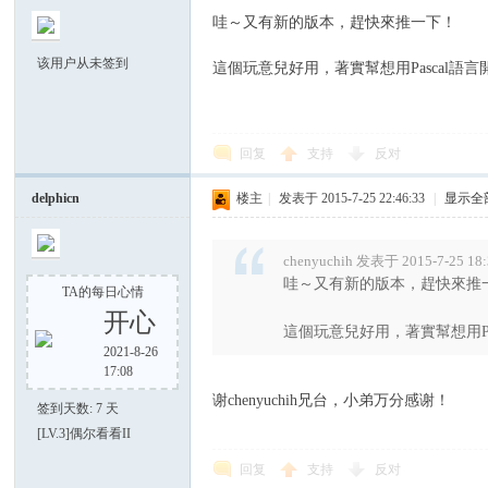
中
哇～又有新的版本，趕快來推一下！
该用户从未签到
這個玩意兒好用，著實幫想用Pascal語
回复
支持
反对
delphicn
楼主
|
发表于 2015-7-25 22:46:33
|
显示全
文
chenyuchih 发表于 2015-7-25 18
哇～又有新的版本，趕快來推
TA的每日心情
开心
這個玩意兒好用，著實幫想用P
2021-8-26
17:08
谢chenyuchih兄台，小弟万分感谢！
签到天数: 7 天
[LV.3]偶尔看看II
社
回复
支持
反对