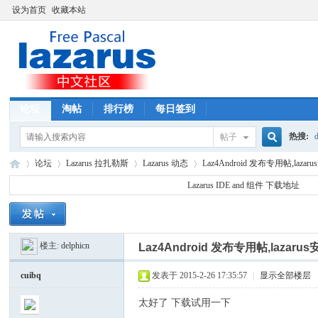
设为首页
收藏本站
论坛
淘帖
排行榜
每日签到
热搜:
d
帖子
搜
论坛
Lazarus 拉扎勒斯
Lazarus 动态
Laz4Android 发布专用帖,laza
Lazarus IDE and 组件 下载地址
索
La
»
›
›
›
楼主:
delphicn
Laz4Android 发布专用帖,lazaru
cuibq
发表于 2015-2-26 17:35:57
|
显示全部楼层
太好了 下载试用一下