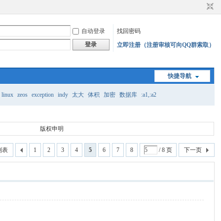
自动登录
找回密码
登录
立即注册（注册审核可向QQ群索取）
快捷导航
linux
zeos
exception
indy
太大
体积
加密
数据库
:a1,:a2
版权申明
列表
1
2
3
4
5
6
7
8
/ 8 页
下一页