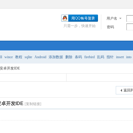
用户名
只需一步，快速开始
密码
ll
wince
教程
sqlite
Android
添加数据
删除
条码
firebird
乱码
指针
insert
into
rus安卓开发IDE
返回
s安卓开发IDE
[复制链接]