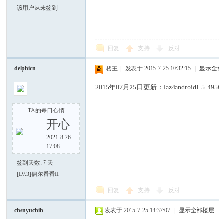
该用户从未签到
zar
回复
支持
反对
delphicn
楼主
|
发表于 2015-7-25 10:32:15
|
显示全
2015年07月25日更新：laz4android1.5-4956
TA的每日心情
开心
us
2021-8-26
17:08
签到天数: 7 天
[LV.3]偶尔看看II
回复
支持
反对
chenyuchih
发表于 2015-7-25 18:37:07
|
显示全部楼层