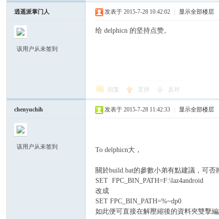
逍遥派掌门人
发表于 2015-7-28 10:42:02
|
显示全部楼层
给 delphicn 的坚持点赞。
该用户从未签到
区
回复
支持
反对
chenyuchih
发表于 2015-7-28 11:42:33
|
显示全部楼层
该用户从未签到
To delphicn大，
關於build.bat的參數小弟有點建議，可否
SET FPC_BIN_PATH=F:\laz4android
改成
SET FPC_BIN_PATH=%~dp0
如此便可直接在解壓縮後的資料夾雙擊編