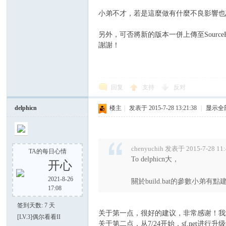
小弟不才，若是這麼做有什麼不良影響也
另外，可否將新的版本一併上傳至SourceFo
謝謝！
回复
支持
反对
delphicn
楼主
|
发表于 2015-7-28 13:21:38
|
显示全
chenyuchih 发表于 2015-7-28 11
TA的每日心情
To delphicn大，
开心
2021-8-26
關於build.bat的參數小弟有
17:08
签到天数: 7 天
关于第一点，很好的建议，非常感谢！我
[LV.3]偶尔看看II
关于第二点，从7/24开始，sf.net进