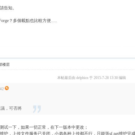
請告知。
rge？多個載點也比較方便.....
部楼层
本帖最后由 delphicn 于 2015-7-28 13:30 编辑
:42
點建議，可否將
测试一下，如果一切正常，在下一版本中更改；
行升级维护，上传文件服务已关闭，小弟各种上传都不行，只能等sf.net维护