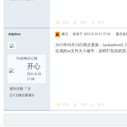
回复
支持
反对
delphicn
楼主
|
发表于 2015-9-24 21:37:42
|
显示全
2015年09月24日再次更新：laz4androi
生成的so文件大小减半，这样打包后的
TA的每日心情
开心
2021-8-26
17:08
签到天数: 7 天
[LV.3]偶尔看看II
回复
支持
反对